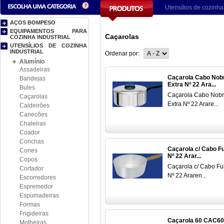
Utensílios de cozinha 
AÇOS BOMPESO
EQUIPAMENTOS PARA
Caçarolas
COZINHA INDUSTRIAL
UTENSÍLIOS DE COZINHA
INDUSTRIAL
Ordenar por:
Alumínio
Assadeiras
Caçarola Cabo Nob
Bandejas
Extra Nº 22 Ara...
Bules
Caçarola Cabo Nob
Caçarolas
Extra Nº 22 Arare...
Caldeirões
Canecões
Chaleiras
Coador
Conchas
Caçarola c/ Cabo F
Cones
Nº 22 Arar...
Copos
Caçarola c/ Cabo F
Cortador
Nº 22 Araren...
Escorredores
Espremedor
Espumadeiras
Formas
Frigideiras
Caçarola 60 CAC60
Molheiras