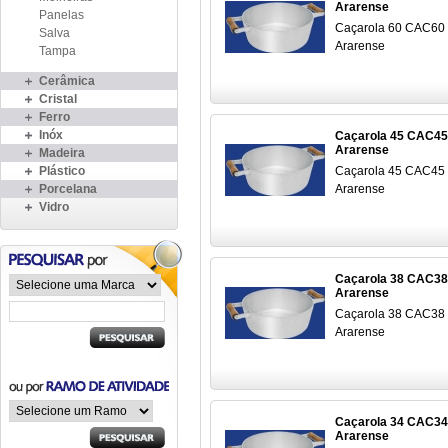
Ararense
Panelas
Caçarola 60 CAC60
Salva
Ararense
Tampa
Cerâmica
Cristal
Ferro
Inóx
Caçarola 45 CAC45
Ararense
Madeira
Plástico
Caçarola 45 CAC45
Porcelana
Ararense
Vidro
Caçarola 38 CAC38
Ararense
Caçarola 38 CAC38
Ararense
Caçarola 34 CAC34
Ararense