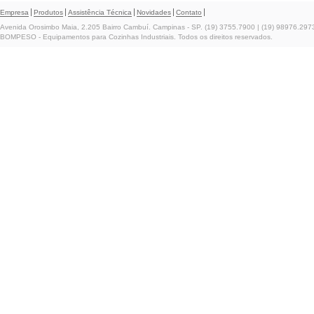
Empresa
Produtos
Assistência Técnica
Novidades
Contato
Avenida Orosimbo Maia, 2.205 Bairro Cambuí. Campinas - SP. (19) 3755.7900 | (19) 98976.297
BOMPESO - Equipamentos para Cozinhas Industriais. Todos os direitos reservados.