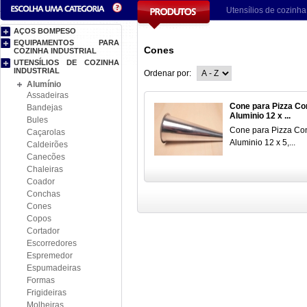
Utensílios de cozinha 
AÇOS BOMPESO
EQUIPAMENTOS PARA
Cones
COZINHA INDUSTRIAL
UTENSÍLIOS DE COZINHA
INDUSTRIAL
Ordenar por:
Alumínio
Assadeiras
Cone para Pizza Co
Bandejas
Aluminio 12 x ...
Bules
Cone para Pizza Co
Caçarolas
Aluminio 12 x 5,...
Caldeirões
Canecões
Chaleiras
Coador
Conchas
Cones
Copos
Cortador
Escorredores
Espremedor
Espumadeiras
Formas
Frigideiras
Molheiras