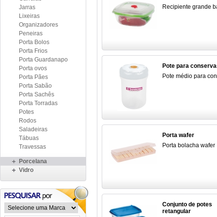
Recipiente grande b
Jarras
Lixeiras
Organizadores
Peneiras
Porta Bolos
Porta Frios
Porta Guardanapo
Pote para conserva
Porta ovos
Pote médio para co
Porta Pães
Porta Sabão
Porta Sachês
Porta Torradas
Potes
Rodos
Saladeiras
Porta wafer
Tábuas
Porta bolacha wafer
Travessas
Porcelana
Vidro
Conjunto de potes
retangular