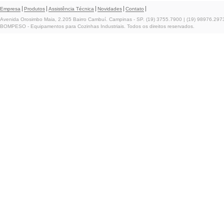
Empresa
Produtos
Assistência Técnica
Novidades
Contato
Avenida Orosimbo Maia, 2.205 Bairro Cambuí. Campinas - SP. (19) 3755.7900 | (19) 98976.297
BOMPESO - Equipamentos para Cozinhas Industriais. Todos os direitos reservados.