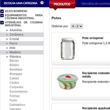
Utensílios de cozinha 
AÇOS BOMPESO
EQUIPAMENTOS PARA
Potes
COZINHA INDUSTRIAL
UTENSÍLIOS DE COZINHA
INDUSTRIAL
Ordenar por:
Alumínio
Cerâmica
Pote octogonal
Cristal
Pote octogonal 1,3 li
Ferro
Inóx
Madeira
Plástico
Bacias
Baldes
Bandejas
Recipiente redondo
Bisnagas
médio
Caixas
Recipiente redondo
Cestos
Conjuntos
Escorredores
Formas
Funis
Galheteiros
Recipiente quadrad
Garrafas