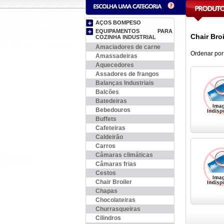
AÇOS BOMPESO
EQUIPAMENTOS PARA
Chair Broi
COZINHA INDUSTRIAL
Amaciadores de carne
Ordenar por
Amassadeiras
Aquecedores
Assadores de frangos
Balanças Industriais
Balcões
Batedeiras
Bebedouros
Buffets
Cafeteiras
Caldeirão
Carros
Câmaras climáticas
Câmaras frias
Cestos
Chair Broiler
Chapas
Chocolateiras
Churrasqueiras
Cilindros