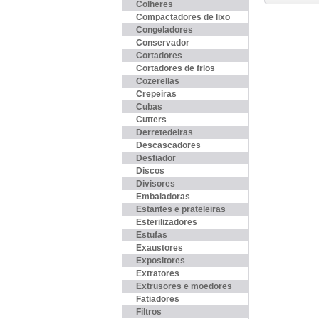
Colheres
Compactadores de lixo
Congeladores
Conservador
Cortadores
Cortadores de frios
Cozerellas
Crepeiras
Cubas
Cutters
Derretedeiras
Descascadores
Desfiador
Discos
Divisores
Embaladoras
Estantes e prateleiras
Esterilizadores
Estufas
Exaustores
Expositores
Extratores
Extrusores e moedores
Fatiadores
Filtros