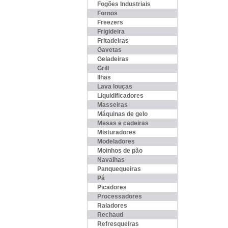
Fogões Industriais
Fornos
Freezers
Frigideira
Fritadeiras
Gavetas
Geladeiras
Grill
Ilhas
Lava louças
Liquidificadores
Masseiras
Máquinas de gelo
Mesas e cadeiras
Misturadores
Modeladores
Moinhos de pão
Navalhas
Panquequeiras
Pá
Picadores
Processadores
Raladores
Rechaud
Refresqueiras